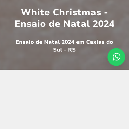
White Christmas -
Ensaio de Natal 2024
Ensaio de Natal 2024 em Caxias do
Sul - RS
O conceito de
Natal 2024
“WHITE
CHRISTMAS”
, remete a sentimentos de
esperança e novos começos. A luz da janela
iluminando o ambiente externo e árvores
nevadas, cria um espetáculo de delicadeza e