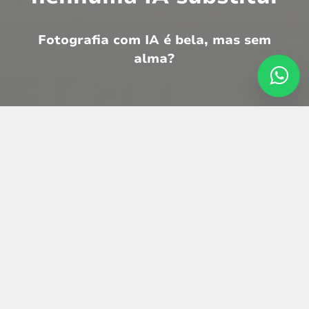
Fotografia com IA é bela, mas sem
alma?
Vivemos tempos de grandes transformações
na forma como vemos e registramos
memórias. Especialmente na fotografia
infantil, estamos entrando em uma nova era.
No dia 07 de agosto de 2025, a OpenAI
anunciou o lançamento do GPT-5 seu
modelo mais avançado até agora, um marco
que reforça a velocidade impressionante